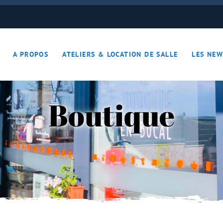
ON JOUE… ON S’DETEND !!
A PROPOS
ATELIERS & LOCATION DE SALLE
LES NEW
– Apérotime
ruits secs
Boutique
ON JOUE… ON S’DETEND !!
le
ières – Apérotime
nes – Fruits secs
iers)
s
cutaille
iments