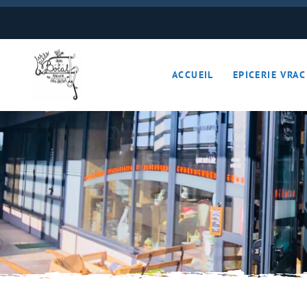
Boulangerie
Boissons
ACCUEIL
EPICERIE VRAC
Cave à vins – Bières 
Céréales – Graines – F
Conserves
Cosmétiques
Boulangerie
Crèmerie – Charcutail
Boissons
Epices et condiments
Cave à vins – B
Farines
Céréales – Grai
Fruits et légumes (Pan
Conserves
Gourmandises sucrée
Cosmétiques
Hygiène
Crèmerie – Char
Légumineuses
Epices et cond