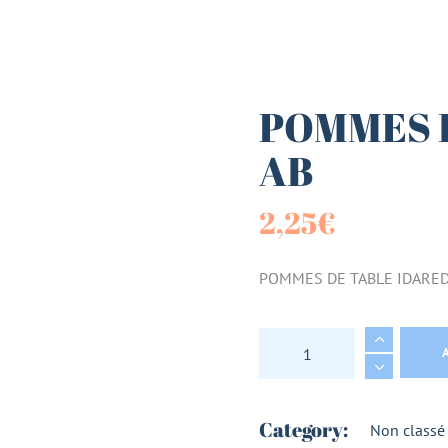
es (Paniers)
sucrées
POMMES 
AB
terie
2,25
€
tes
POMMES DE TABLE IDARED
POMMES DE TABLE I
Category:
Non classé