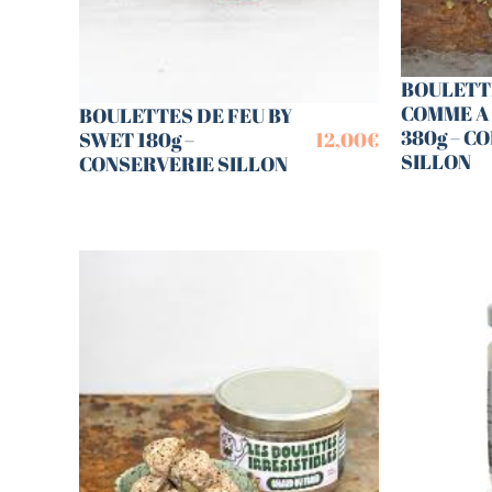
BOULETT
COMME A
BOULETTES DE FEU BY
380g – C
SWET 180g –
12,00
€
SILLON
CONSERVERIE SILLON