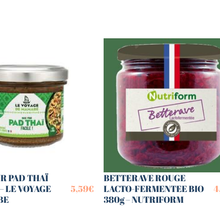
R PAD THAÏ
BETTERAVE ROUGE
 – LE VOYAGE
5,59
€
LACTO-FERMENTEE BIO
4
BE
380g – NUTRIFORM