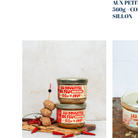
AUX PET
560g – C
SILLON