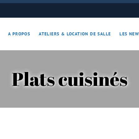
ON JOUE… ON S’DETEND !!
A PROPOS
ATELIERS & LOCATION DE SALLE
LES NEW
– Apérotime
ruits secs
Plats cuisinés
ON JOUE… ON S’DETEND !!
le
ières – Apérotime
nes – Fruits secs
iers)
s
cutaille
iments