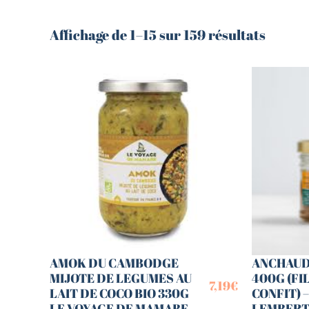
Librairie – Papeterie
Farines
Nos drôles
Affichage de 1–15 sur 159 résultats
Fruits et légum
Nos quatre pattes
Gourmandises 
Petit déjeuner
Hygiène
Sans gluten
Légumineuses
Sucres
Librairie – Pape
Zéro déchets
Nos drôles
Nos quatre pat
Petit déjeuner
Sans gluten
Sucres
Zéro déchets
AMOK DU CAMBODGE
ANCHAUD
MIJOTE DE LEGUMES AU
400G (FI
7,19
€
LAIT DE COCO BIO 330G
CONFIT) 
LE VOYAGE DE MAMABE
LEMBER