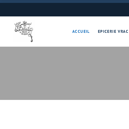
Boulangerie
Boissons
ACCUEIL
EPICERIE VRAC
Cave à vins – Bières 
Céréales – Graines – F
Conserves
Cosmétiques
Boulangerie
Crèmerie – Charcutail
Boissons
Epices et condiments
Cave à vins – B
Farines
Céréales – Grai
Fruits et légumes (Pan
Conserves
Gourmandises sucrée
Cosmétiques
Hygiène
Crèmerie – Char
Légumineuses
Epices et cond