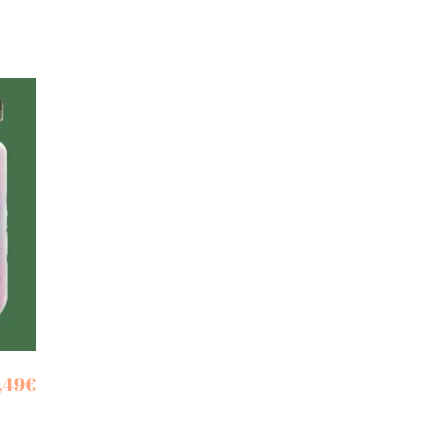
,49
€