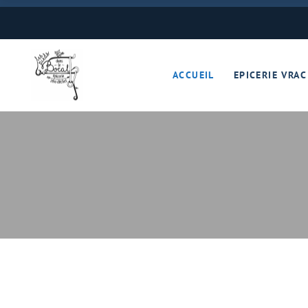
Boulangerie
Boissons
ACCUEIL
EPICERIE VRAC
Cave à vins – Bières 
Céréales – Graines – F
Conserves
Cosmétiques
Boulangerie
Crèmerie – Charcutail
Boissons
Epices et condiments
Cave à vins – B
Farines
Céréales – Grai
Fruits et légumes (Pan
Conserves
Gourmandises sucrée
Cosmétiques
Hygiène
Crèmerie – Char
Légumineuses
Epices et cond