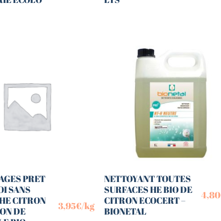
AGES PRET
NETTOYANT TOUTES
OI SANS
SURFACES HE BIO DE
4,80
 HE CITRON
CITRON ECOCERT –
3,95
€
/kg
VON DE
BIONETAL