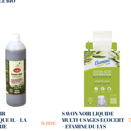
LE BIO
IR
SAVON NOIR LIQUIDE
UE 1L – LA
MULTI-USAGES ECOCERT
7
9,80
€
IE
– ETAMINE DU LYS