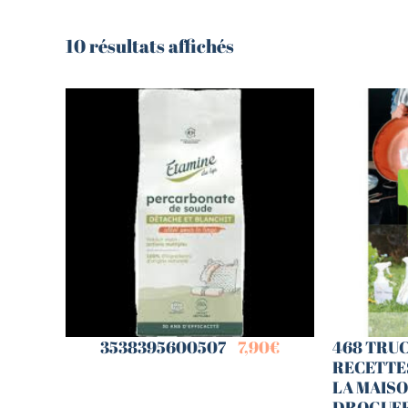
Librairie – Papeterie
Farines
Nos drôles
10 résultats affichés
Fruits et légum
Nos quatre pattes
Gourmandises 
Petit déjeuner
Hygiène
Sans gluten
Légumineuses
Sucres
Librairie – Pape
Zéro déchets
Nos drôles
Nos quatre pat
Petit déjeuner
Sans gluten
Sucres
Zéro déchets
3538395600507
7,90
€
468 TRUC
RECETTE
LA MAISON
DROGUER