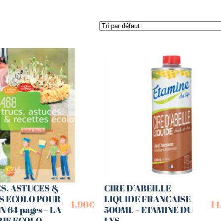
es (Paniers)
sucrées
terie
tes
S, ASTUCES &
CIRE D’ABEILLE
S ECOLO POUR
LIQUIDE FRANCAISE
4,90
€
14
 64 pages – LA
500ML – ETAMINE DU
IE ECOLO
LYS