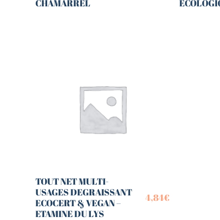
CHAMARREL
ECOLOGI
TOUT NET MULTI-
USAGES DEGRAISSANT
4,84
€
ECOCERT & VEGAN –
ETAMINE DU LYS