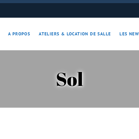
ON JOUE… ON S’DETEND !!
A PROPOS
ATELIERS & LOCATION DE SALLE
LES NEW
– Apérotime
ruits secs
Sol
ON JOUE… ON S’DETEND !!
le
ières – Apérotime
nes – Fruits secs
iers)
s
cutaille
iments