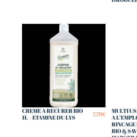
CREME A RECURER BIO
MULTI US
7,79
€
1L – ETAMINE DU LYS
A L’EMPL
RINCAGE
BIO & SA