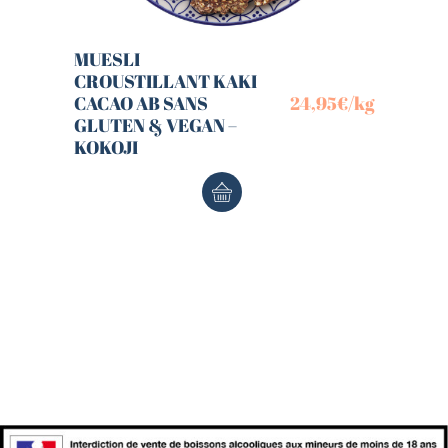
MUESLI
CROUSTILLANT KAKI
CACAO AB SANS
24,95
€
/kg
GLUTEN & VEGAN –
KOKOJI