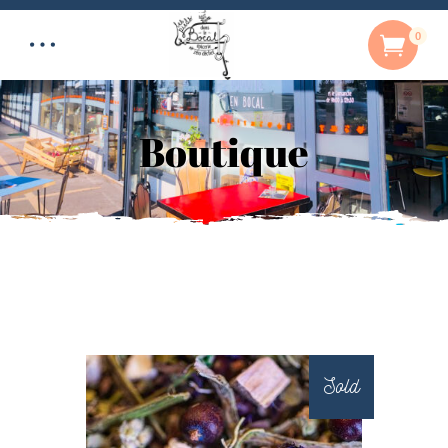
0
Boutique
Sold