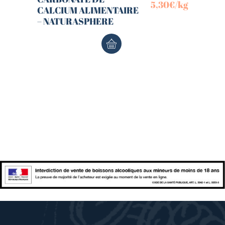
5,30
€
/kg
CALCIUM ALIMENTAIRE
– NATURASPHERE