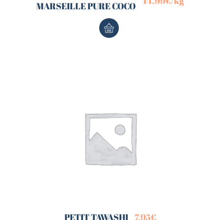
14,99
€
/kg
MARSEILLE PURE COCO
PETIT TAWASHI
7,95
€