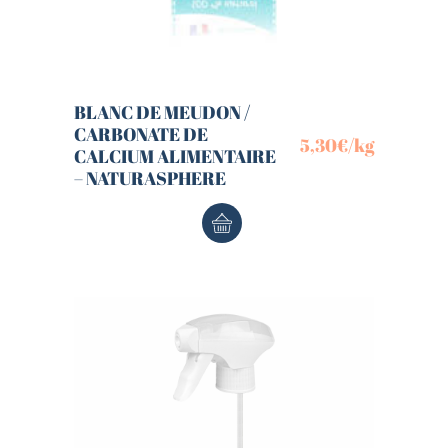
BLANC DE MEUDON /
CARBONATE DE
5,30
€
/kg
CALCIUM ALIMENTAIRE
– NATURASPHERE