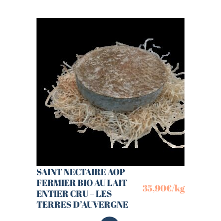
SAINT NECTAIRE AOP
FERMIER BIO AU LAIT
35,90
€
/kg
ENTIER CRU – LES
TERRES D’AUVERGNE