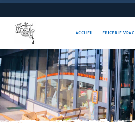
Boulangerie
Boissons
ACCUEIL
EPICERIE VRAC
Cave à vins – Bières 
Céréales – Graines – F
Conserves
Cosmétiques
Boulangerie
Crèmerie – Charcutail
Boissons
Epices et condiments
Cave à vins – B
Farines
Céréales – Grai
Fruits et légumes (Pan
Conserves
Gourmandises sucrée
Cosmétiques
Hygiène
Crèmerie – Char
Légumineuses
Epices et cond