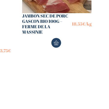
JAMBON SEC DE PORC
GASCON BIO 100G –
18,55
€
/kg
FERME DE LA
MASSINIE
3,75
€