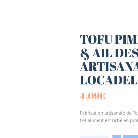
es (Paniers)
sucrées
TOFU PIM
& AIL DE
terie
ARTISANA
tes
LOCADEL
4,09
€
Fabrication artisanale de T
Cet aliment est riche en pro
TOFU PIMENT D'ESP