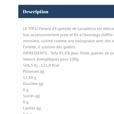
Description
LE TOFU Piment d’Espelette de Locadélice est délica
Son assaisonnement juste et fin a l’avantage d’offrir
monsieur, cuisiné comme une bolognaise avec des o
Émietté, il sublime des gratins.
INFREDIENTS : Tofu 95,6% (eau ?ltrée, graines de soj
Valeurs énergétiques pour 100g
506,5 Kj ; 121,8 Kcal
Proteines (g)
12,88 g
Glucides (g)
0 g
Sucres (g)
0 g
Lipides (g)
6,6 g