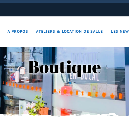
ON JOUE… ON S’DETEND !!
A PROPOS
ATELIERS & LOCATION DE SALLE
LES NEW
– Apérotime
ruits secs
Boutique
ON JOUE… ON S’DETEND !!
le
ières – Apérotime
nes – Fruits secs
iers)
s
cutaille
iments