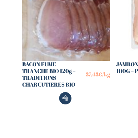
BACON FUME
JAMBON 
TRANCHE BIO 120g –
100G – 
37,43
€
/kg
TRADITIONS
CHARCUTIERES BIO