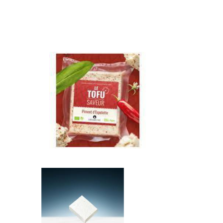
Librairie – Papeterie
Farines
Nos drôles
Fruits et légum
Nos quatre pattes
Gourmandises 
Petit déjeuner
Hygiène
Sans gluten
Légumineuses
Sucres
Librairie – Pape
Zéro déchets
Nos drôles
Nos quatre pat
Petit déjeuner
Sans gluten
Sucres
Zéro déchets