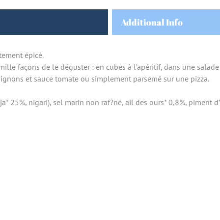
Additional Info
tement épicé.
 mille façons de le déguster : en cubes à l’apéritif, dans une sal
ignons et sauce tomate ou simplement parsemé sur une pizza.
a* 25%, nigari), sel marin non raf?né, ail des ours* 0,8%, piment d