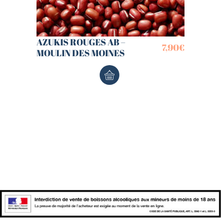
AZUKIS ROUGES AB –
7,90
€
MOULIN DES MOINES