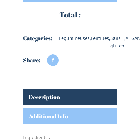
Total :
Categories:
Légumineuses
,
Lentilles
,
Sans
,
VEGA
gluten
Share:
Description
Additional Info
Ingrédients :