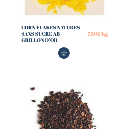
CORN FLAKES NATURES
SANS SUCRE AB –
7,56
€
/kg
GRILLON D’OR