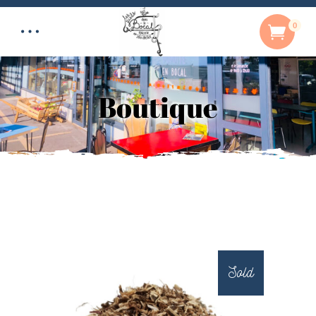
0
Boutique
Sold