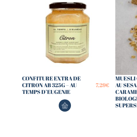
CONFITURE EXTRA DE
MUESLI
CITRON AB 325G – AU
7,29
€
AU SES
TEMPS D’EUGENIE
CARAME
BIOLOG
SUPERS