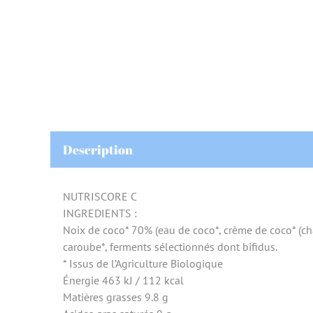
Description
NUTRISCORE C
INGREDIENTS :
Noix de coco* 70% (eau de coco*, crème de coco* (chai
caroube*, ferments sélectionnés dont bifidus.
* Issus de l’Agriculture Biologique
Énergie 463 kJ / 112 kcal
Matières grasses 9.8 g