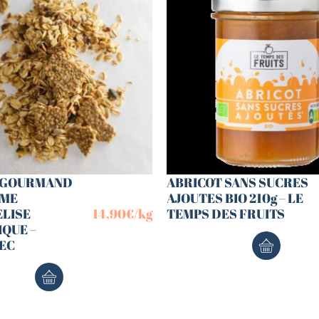
 GOURMAND
ABRICOT SANS SUCRES
AME
AJOUTES BIO 210g – LE
LISE
14,90
€
/kg
TEMPS DES FRUITS
IQUE –
EC