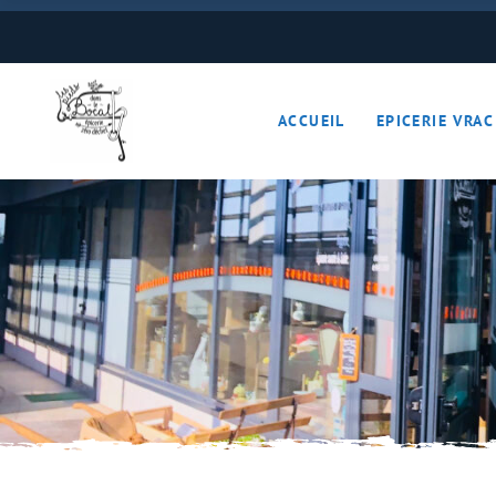
Boulangerie
Boissons
ACCUEIL
EPICERIE VRAC
Cave à vins – Bières 
Céréales – Graines – F
Conserves
Cosmétiques
Boulangerie
Crèmerie – Charcutail
Boissons
Epices et condiments
Cave à vins – B
Farines
Céréales – Grai
Fruits et légumes (Pan
Conserves
Gourmandises sucrée
Cosmétiques
Hygiène
Crèmerie – Char
Légumineuses
Epices et cond