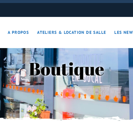
ON JOUE… ON S’DETEND !!
A PROPOS
ATELIERS & LOCATION DE SALLE
LES NEW
– Apérotime
ruits secs
Boutique
ON JOUE… ON S’DETEND !!
le
ières – Apérotime
nes – Fruits secs
iers)
s
cutaille
iments