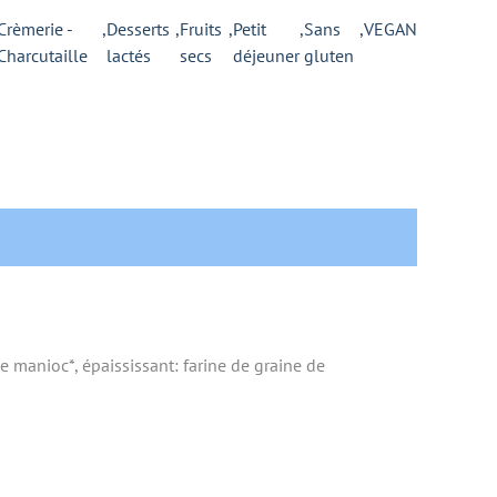
Crèmerie -
,
Desserts
,
Fruits
,
Petit
,
Sans
,
VEGAN
Charcutaille
lactés
secs
déjeuner
gluten
e manioc*, épaississant: farine de graine de