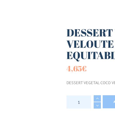
es (Paniers)
sucrées
DESSERT
VELOUTE
terie
EQUITABL
tes
4,65
€
DESSERT VEGETAL COCO V
DESSERT VEGETAL 