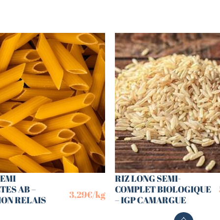
SEMI
RIZ LONG SEMI-
TES AB –
COMPLET BIOLOGIQUE
3,29
€
/kg
ION RELAIS
– IGP CAMARGUE