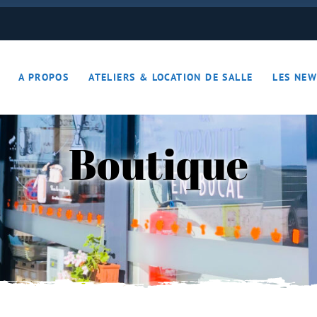
ON JOUE… ON S’DETEND !!
A PROPOS
ATELIERS & LOCATION DE SALLE
LES NEW
– Apérotime
ruits secs
Boutique
ON JOUE… ON S’DETEND !!
le
ières – Apérotime
nes – Fruits secs
iers)
s
cutaille
iments