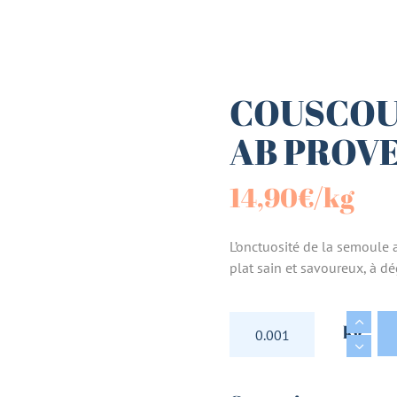
es (Paniers)
sucrées
COUSCOUS
AB PROVE
terie
14,90
€
/kg
tes
L’onctuosité de la semoule 
plat sain et savoureux, à dé
COUSCOUS DE POIS 
kg