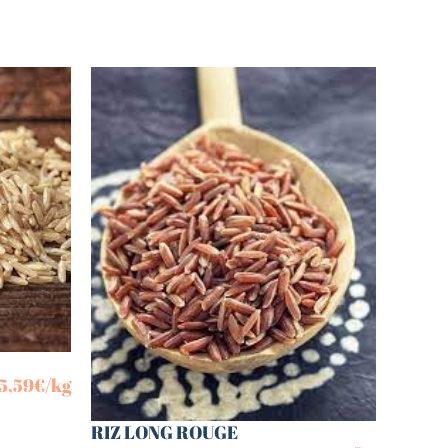
5,59
€
/kg
RIZ LONG ROUGE