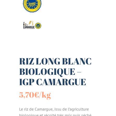
RIZ LONG BLANC
BIOLOGIQUE –
IGP CAMARGUE
5,70
€
/kg
Le riz de Camargue, issu de l’agriculture
biologique et récolté très mûr puis séché