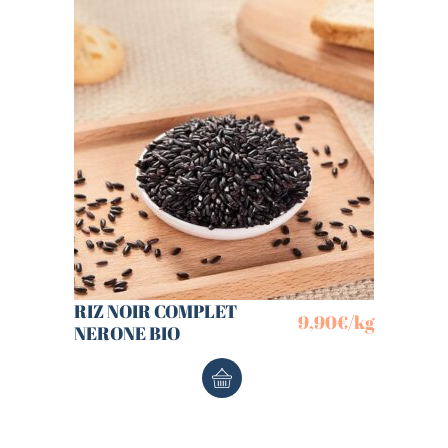
RIZ NOIR COMPLET
9,90
€
/kg
NERONE BIO