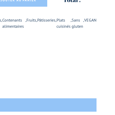
AJOUTER AU PANIER
s
,
Contenants
,
Fruits
,
Pâtisseries
,
Plats
,
Sans
,
VEGAN
alimentaires
cuisinés
gluten