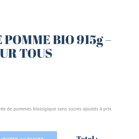
POMME BIO 915g –
OUR TOUS
rée de pommes biologique sans sucres ajoutés à prix
 915g - LE BIO POUR TOUS quantity
Total :