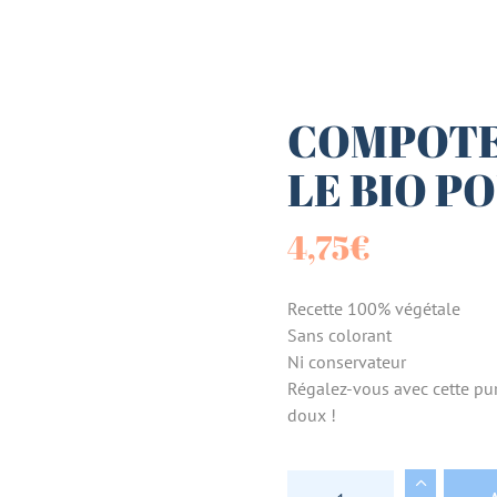
es (Paniers)
sucrées
COMPOTE 
LE BIO P
terie
4,75
€
tes
Recette 100% végétale
Sans colorant
Ni conservateur
Régalez-vous avec cette pu
doux !
COMPOTE POMME BIO