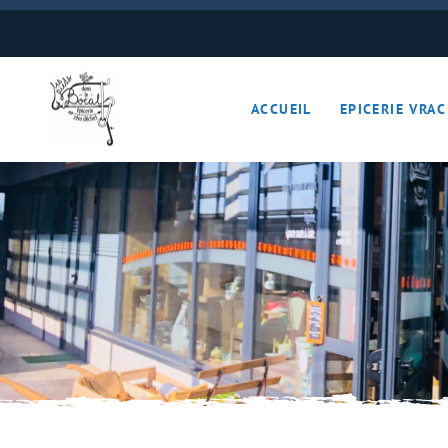
Boulangerie
Boissons
ACCUEIL
EPICERIE VRAC
Cave à vins – Bières 
Céréales – Graines – F
Conserves
Cosmétiques
Boulangerie
Crèmerie – Charcutail
Boissons
Epices et condiments
Cave à vins – B
Farines
Céréales – Grai
Fruits et légumes (Pan
Conserves
Gourmandises sucrée
Cosmétiques
Hygiène
Crèmerie – Char
Légumineuses
Epices et cond