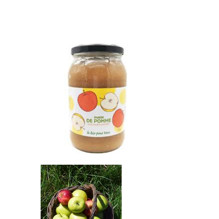
Librairie – Papeterie
Farines
Nos drôles
Fruits et légum
Nos quatre pattes
Gourmandises 
Petit déjeuner
Hygiène
Sans gluten
Légumineuses
Sucres
Librairie – Pape
Zéro déchets
Nos drôles
Nos quatre pat
Petit déjeuner
Sans gluten
Sucres
Zéro déchets