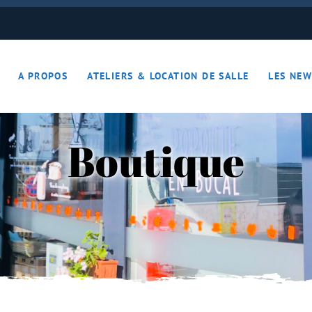
ON JOUE… ON S’DETEND !!
A PROPOS
ATELIERS & LOCATION DE SALLE
LES NEW
– Apérotime
ruits secs
Boutique
ON JOUE… ON S’DETEND !!
le
ières – Apérotime
nes – Fruits secs
iers)
s
cutaille
iments