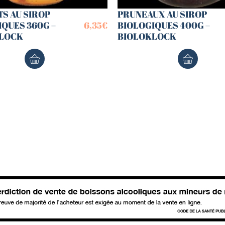
S AU SIROP
PRUNEAUX AU SIROP
QUES 360G –
6,35
€
BIOLOGIQUES 400G –
LOCK
BIOLOKLOCK