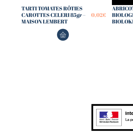
TARTI TOMATES RÔTIES
ABRICOT
CAROTTES CELERI 85gr –
0,02
€
BIOLOGI
MAISON LEMBERT
BIOLOK