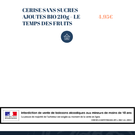
CERISE SANS SUCRES
AJOUTES BIO 210g – LE
4,95
€
TEMPS DES FRUITS