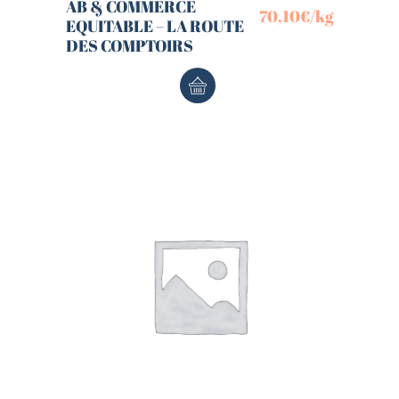
AB & COMMERCE
70,10
€
/kg
EQUITABLE – LA ROUTE
DES COMPTOIRS