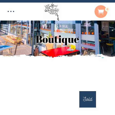
0
Boutique
Sold