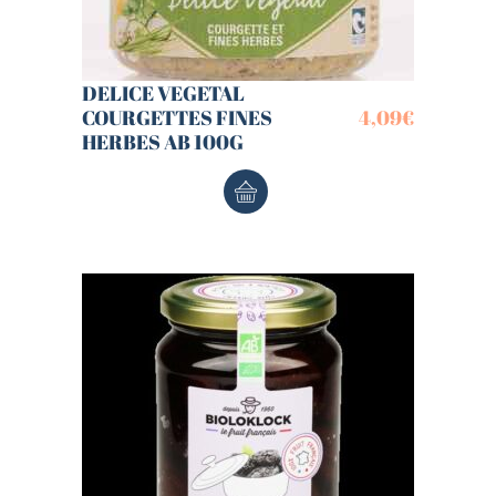
DELICE VEGETAL
COURGETTES FINES
4,09
€
HERBES AB 100G