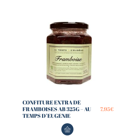
CONFITURE EXTRA DE
FRAMBOISES AB 325G – AU
7,95
€
TEMPS D’EUGENIE