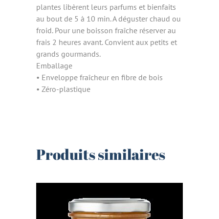
plantes libèrent leurs parfums et bienfaits
au bout de 5 à 10 min. A déguster chaud ou
froid. Pour une boisson fraîche réserver au
frais 2 heures avant. Convient aux petits et
grands gourmands.
Emballage
• Enveloppe fraîcheur en fibre de bois
• Zéro-plastique
Produits similaires