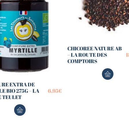
CHICOREE NATURE AB
– LA ROUTE DES
1
COMPTOIRS
URE EXTRA DE
E BIO 275G – LA
6,95
€
E TEULET