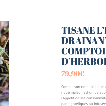
es (Paniers)
sucrées
TISANE L
DRAINANT
terie
COMPTOI
tes
D’HERBO
79,90
€
Comme son nom l’indique, c
notre maison est un paradox
l’appétit de ses consommate
pantagruéliques ou infusée 