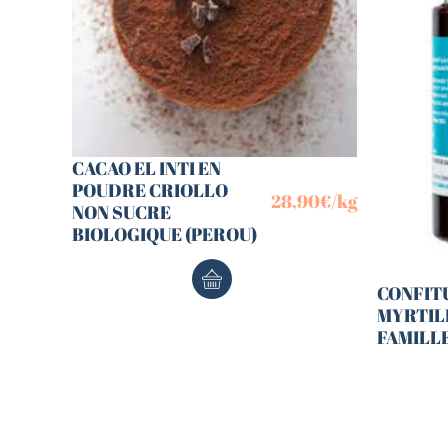
CACAO EL INTI EN
POUDRE CRIOLLO
28,90
€
/kg
NON SUCRE
BIOLOGIQUE (PEROU)
CONFIT
MYRTILL
FAMILL