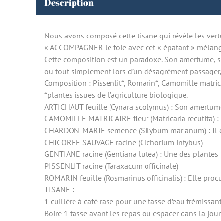
Description
Nous avons composé cette tisane qui révèle les ver
« ACCOMPAGNER le foie avec cet « épatant » mélange 
Cette composition est un paradoxe. Son amertume, so
ou tout simplement lors d’un désagrément passager, 
Composition : Pissenlit*, Romarin*, Camomille matrica
*plantes issues de l’agriculture biologique.
ARTICHAUT feuille (Cynara scolymus) : Son amertume lu
CAMOMILLE MATRICAIRE fleur (Matricaria recutita) : E
CHARDON-MARIE semence (Silybum marianum) : Il e
CHICOREE SAUVAGE racine (Cichorium intybus)
GENTIANE racine (Gentiana lutea) : Une des plantes 
PISSENLIT racine (Taraxacum officinale)
ROMARIN feuille (Rosmarinus officinalis) : Elle proc
TISANE :
1 cuillère à café rase pour une tasse d’eau frémissant
Boire 1 tasse avant les repas ou espacer dans la jour