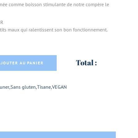
’année comme boisson stimulante de notre compère le
ER
petits maux qui ralentissent son bon fonctionnement.
E BIO DRAINANTE DU FOIE - LE COMPTOIR D'H
Total :
AJOUTER AU PANIER
euner
,
Sans gluten
,
Tisane
,
VEGAN