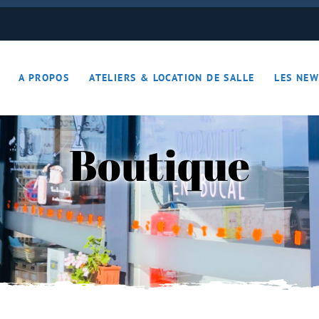
ON JOUE… ON S’DETEND !!
A PROPOS
ATELIERS & LOCATION DE SALLE
LES NEW
– Apérotime
ruits secs
Boutique
ON JOUE… ON S’DETEND !!
le
ières – Apérotime
nes – Fruits secs
iers)
s
cutaille
iments