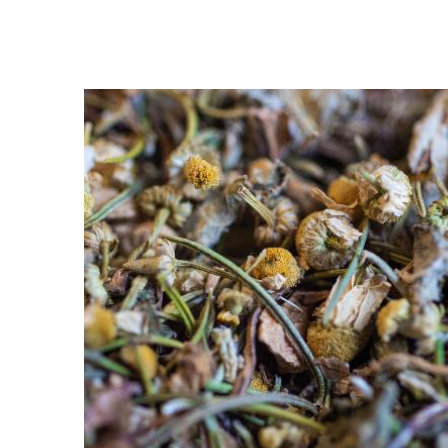
Librairie – Papeterie
Farines
Nos drôles
Fruits et légum
Nos quatre pattes
Gourmandises 
Petit déjeuner
Hygiène
Sans gluten
Légumineuses
Sucres
Librairie – Pape
Zéro déchets
Nos drôles
Nos quatre pat
Petit déjeuner
Sans gluten
Sucres
Zéro déchets