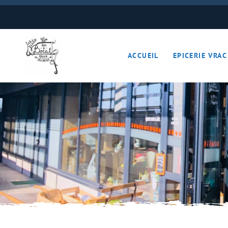
Boulangerie
Boissons
ACCUEIL
EPICERIE VRAC
Cave à vins – Bières 
Céréales – Graines – F
Conserves
Cosmétiques
Boulangerie
Crèmerie – Charcutail
Boissons
Epices et condiments
Cave à vins – B
Farines
Céréales – Grai
Fruits et légumes (Pan
Conserves
Gourmandises sucrée
Cosmétiques
Hygiène
Crèmerie – Char
Légumineuses
Epices et cond