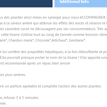
Additional Info
tus des plantes ainsi mises en synergie pour nous ACCOMPAGNER 
à la saveur amère qui atténue les effets des excès et relance le
n caractère corsé ne découragent pas ses consommateurs. Très app
cette tisane s’utilise tout au long de l’année comme boisson stim
ire*, Chardon marie*, Chicorée*,Artichaut*, Gentiane*.
i confère des propriétés hépatiques, à la fois détoxifiante et pro
lle pourrait presque porter le nom de la tisane ! Elle apporte une
st recommandé après un repas bien arrosé
les plus amères.
ure un parfum agréable et complète l’action des autres plantes.
e, infuser 3 à 5 minutes.
née.