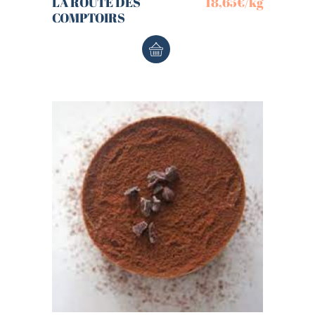
LA ROUTE DES
18,65
€
/kg
COMPTOIRS