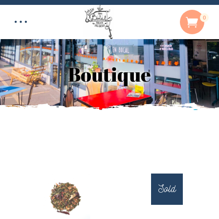
0
Boutique
Sold