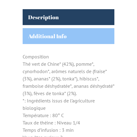
Description
Additional Info
Composition
Thé vert de Chine* (42%), pomme*,
cynorhodon*, arômes naturels de (fraise*
(3%), ananas* (2%), tonka*), hibiscus*,
framboise déshydratée*, ananas déshydraté*
(3%), fèves de tonka* (2%).
*: Ingrédients issus de l’agriculture
biologique
Température : 80° C
Taux de théine : Niveau 1/4
Temps d’infusion : 3 min