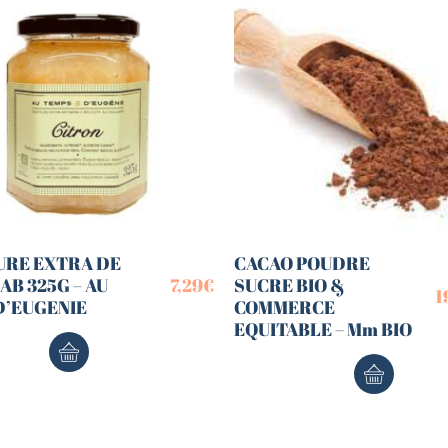
URE EXTRA DE
CACAO POUDRE
AB 325G – AU
7,29
€
SUCRE BIO &
1
D’EUGENIE
COMMERCE
EQUITABLE – Mm BIO