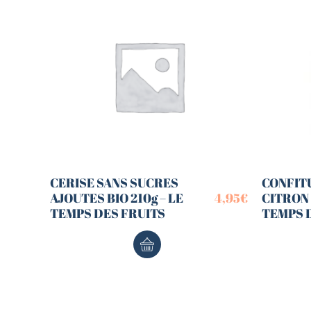
CERISE SANS SUCRES
CONFIT
AJOUTES BIO 210g – LE
4,95
€
CITRON 
TEMPS DES FRUITS
TEMPS 