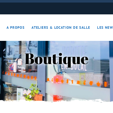
ON JOUE… ON S’DETEND !!
A PROPOS
ATELIERS & LOCATION DE SALLE
LES NEW
– Apérotime
ruits secs
Boutique
ON JOUE… ON S’DETEND !!
le
ières – Apérotime
nes – Fruits secs
iers)
s
cutaille
iments