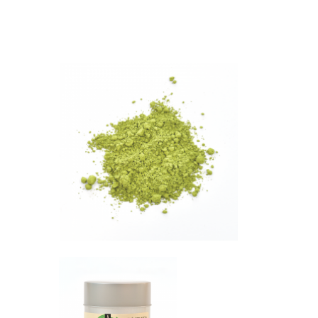
Librairie – Papeterie
Farines
Nos drôles
Fruits et légum
Nos quatre pattes
Gourmandises 
Petit déjeuner
Hygiène
Sans gluten
Légumineuses
Sucres
Librairie – Pape
Zéro déchets
Nos drôles
Nos quatre pat
Petit déjeuner
Sans gluten
Sucres
Zéro déchets