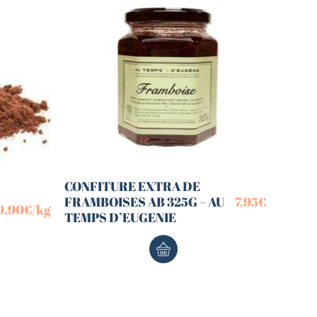
CONFITURE EXTRA DE
FRAMBOISES AB 325G – AU
7,95
€
9,90
€
/kg
TEMPS D’EUGENIE