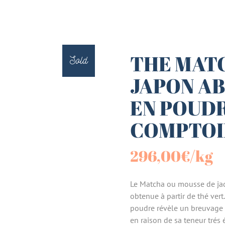
es (Paniers)
sucrées
THE MAT
Sold
JAPON AB
terie
EN POUDR
tes
COMPTOI
296,00
€
/kg
Le Matcha ou mousse de jade 
obtenue à partir de thé vert
poudre révèle un breuvage o
en raison de sa teneur trés é