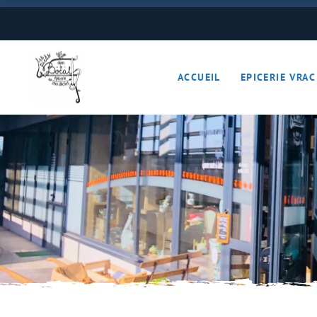
Boulangerie
Boissons
ACCUEIL
EPICERIE VRAC
Cave à vins – Bières 
Céréales – Graines – F
Conserves
Cosmétiques
Boulangerie
Crèmerie – Charcutail
Boissons
Epices et condiments
Cave à vins – B
Farines
Céréales – Grai
Fruits et légumes (Pan
Conserves
Gourmandises sucrée
Cosmétiques
Hygiène
Crèmerie – Char
Légumineuses
Epices et cond