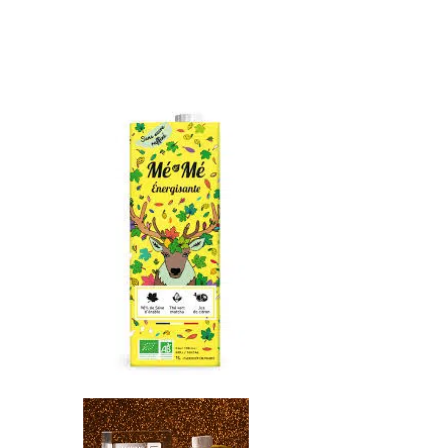
Librairie – Papeterie
Farines
Nos drôles
Fruits et légum
Nos quatre pattes
Gourmandises 
Petit déjeuner
Hygiène
Sans gluten
Légumineuses
Sucres
Librairie – Pape
Zéro déchets
Nos drôles
Nos quatre pat
Petit déjeuner
Sans gluten
Sucres
Zéro déchets