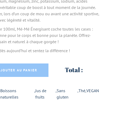
cium, magnésium, zinc, potassium, sodium, acides
 véritable coup de boost à tout moment de la journée.
r, lors d’un coup de mou ou avant une activité sportive,
 légèreté et vitalité.
r 100ml, Mé-Mé Énergisant coche toutes les cases :
nne pour le corps et bonne pour la planète. Offrez-
ain et naturel à chaque gorgée !
s aujourd’hui et sentez la différence !
RGISANT SEVE D'ERABLE, MATCHA, CITRON 1L 
Total :
AJOUTER AU PANIER
,
Boissons
,
Jus de
,
Sans
,
Thé
,
VEGAN
naturelles
fruits
gluten