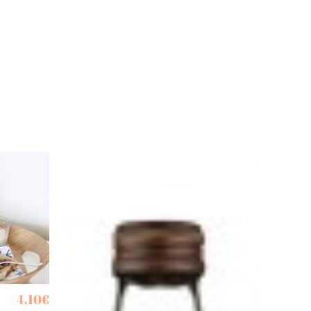
4,10
€