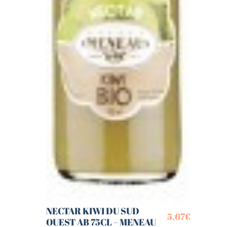
NECTAR KIWI DU SUD
5,67
€
OUEST AB 75CL – MENEAU