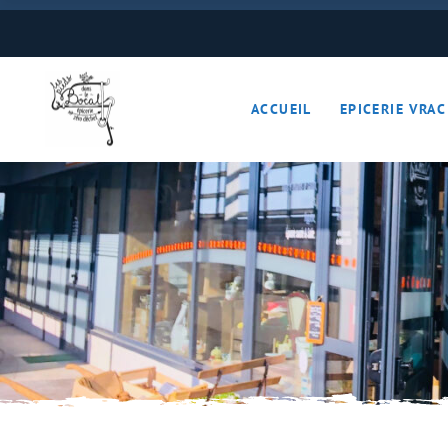
Boulangerie
Boissons
ACCUEIL
EPICERIE VRAC
Cave à vins – Bières 
Céréales – Graines – F
Conserves
Cosmétiques
Boulangerie
Crèmerie – Charcutail
Boissons
Epices et condiments
Cave à vins – B
Farines
Céréales – Grai
Fruits et légumes (Pan
Conserves
Gourmandises sucrée
Cosmétiques
Hygiène
Crèmerie – Char
Légumineuses
Epices et cond