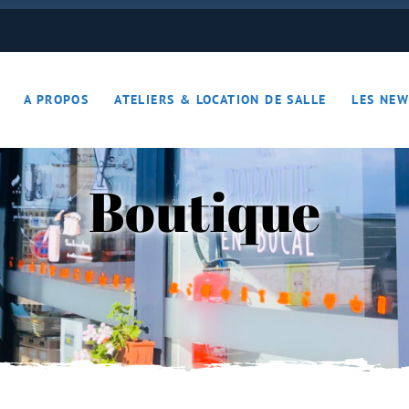
ON JOUE… ON S’DETEND !!
A PROPOS
ATELIERS & LOCATION DE SALLE
LES NEW
– Apérotime
ruits secs
Boutique
ON JOUE… ON S’DETEND !!
le
ières – Apérotime
nes – Fruits secs
iers)
s
cutaille
iments