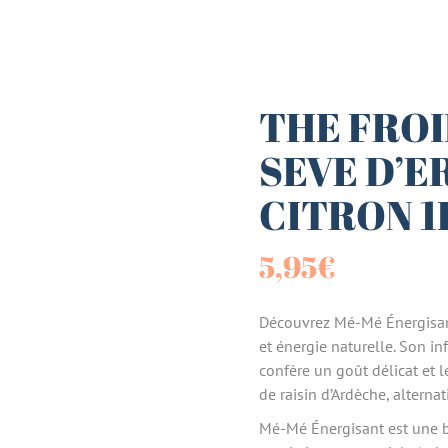
es (Paniers)
sucrées
THE FROI
SEVE D’E
terie
CITRON 1
tes
5,95
€
Découvrez Mé-Mé Énergisant
et énergie naturelle. Son in
confère un goût délicat et 
de raisin d’Ardèche, alternat
Mé-Mé Énergisant est une bo