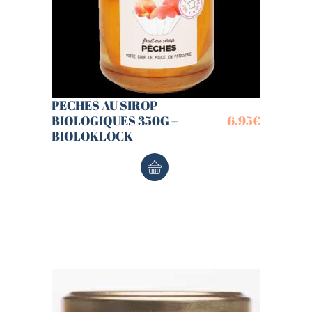
PECHES AU SIROP
BIOLOGIQUES 350G –
6,95
€
BIOLOKLOCK