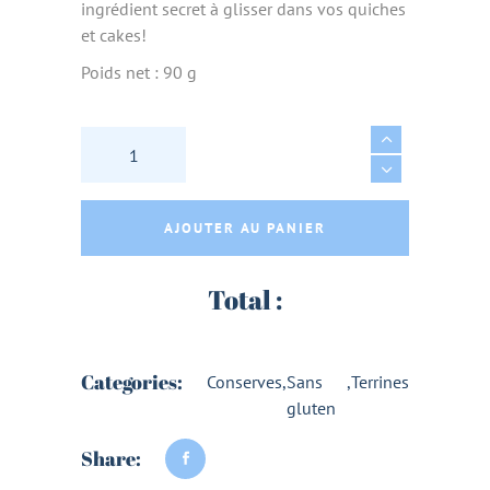
ingrédient secret à glisser dans vos quiches
et cakes!
Poids net : 90 g
TARTINADE AU CHEVRE FRAIS COUGETTE CUR
AJOUTER AU PANIER
Total :
Categories:
Conserves
,
Sans
,
Terrines
gluten
Share: