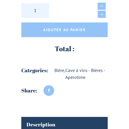
SUMMER IS COMING BIO 33cl - BRASSERIE L
AJOUTER AU PANIER
Total :
Categories:
Bière
,
Cave à vins - Bières -
Apérotime
Share:
Description