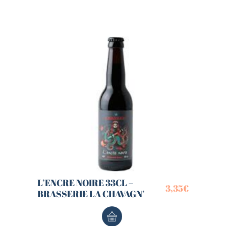
L’ENCRE NOIRE 33CL –
3,35
€
BRASSERIE LA CHAVAGN’