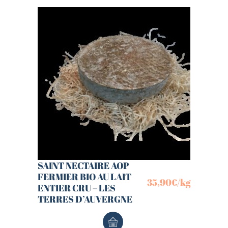
SAINT NECTAIRE AOP
FERMIER BIO AU LAIT
35,90
€
/kg
ENTIER CRU – LES
TERRES D’AUVERGNE