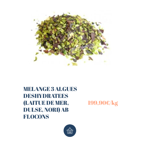
MELANGE 3 ALGUES
DESHYDRATEES
(LAITUE DE MER,
199,90
€
/kg
DULSE, NORI) AB
FLOCONS