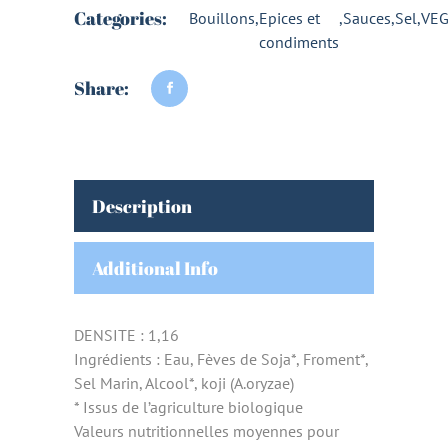
Categories:
Bouillons
,
Epices et
,
Sauces
,
Sel
,
VE
condiments
Share:
Description
Additional Info
DENSITE : 1,16
Ingrédients : Eau, Fèves de Soja*, Froment*,
Sel Marin, Alcool*, koji (A.oryzae)
* Issus de l’agriculture biologique
Valeurs nutritionnelles moyennes pour