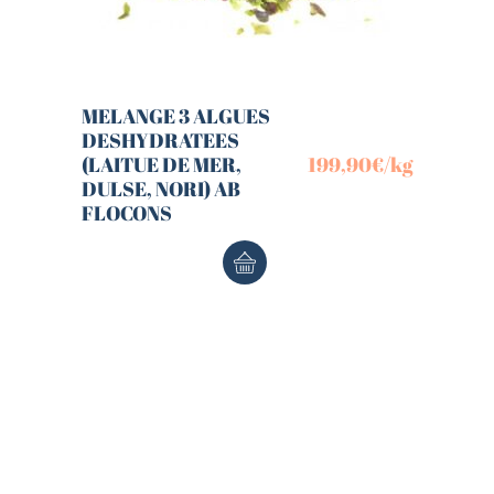
MELANGE 3 ALGUES
DESHYDRATEES
(LAITUE DE MER,
199,90
€
/kg
DULSE, NORI) AB
FLOCONS