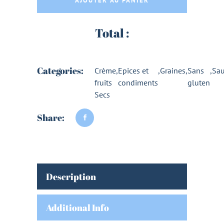
AJOUTER AU PANIER
Total :
Categories:
Crème
,
Epices et
,
Graines
,
Sans
,
Sau
fruits
condiments
gluten
Secs
Share:
Description
Additional Info