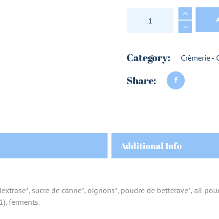
ROTI DE PORC BIO 
Category:
Crèmerie - 
Share:
Additional Info
dextrose*, sucre de canne*, oignons*, poudre de betterave*, ail poud
), ferments.