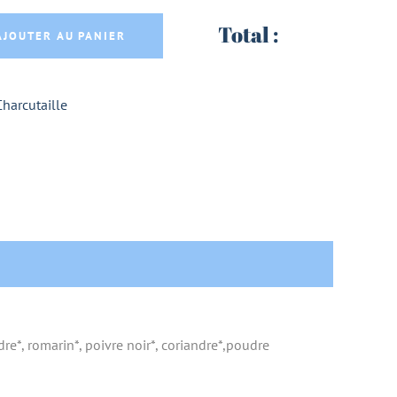
CUIT A L'ANCIENNE SANS SEL NITRITE A TRANC
Total :
AJOUTER AU PANIER
Charcutaille
re*, romarin*, poivre noir*, coriandre*,poudre