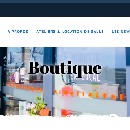
ON JOUE… ON S’DETEND !!
A PROPOS
ATELIERS & LOCATION DE SALLE
LES NEW
– Apérotime
ruits secs
Boutique
ON JOUE… ON S’DETEND !!
le
ières – Apérotime
nes – Fruits secs
iers)
s
cutaille
iments