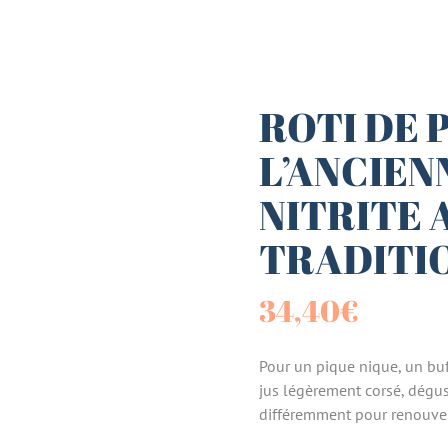
es (Paniers)
sucrées
ROTI DE 
L’ANCIEN
terie
NITRITE 
tes
TRADITI
34,40
€
Pour un pique nique, un buf
jus légèrement corsé, dégust
différemment pour renouvele