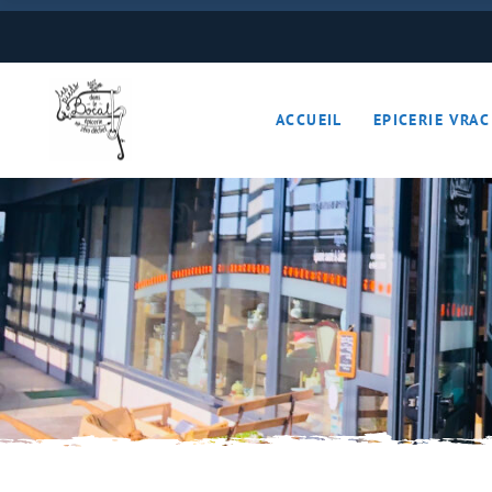
Boulangerie
Boissons
ACCUEIL
EPICERIE VRAC
Cave à vins – Bières 
Céréales – Graines – F
Conserves
Cosmétiques
Boulangerie
Crèmerie – Charcutail
Boissons
Epices et condiments
Cave à vins – B
Farines
Céréales – Grai
Fruits et légumes (Pan
Conserves
Gourmandises sucrée
Cosmétiques
Hygiène
Crèmerie – Char
Légumineuses
Epices et cond