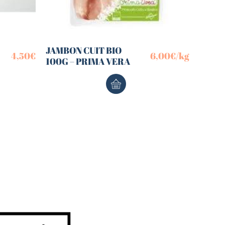
JAMBON CUIT BIO
4,50
€
6,00
€
/kg
100G – PRIMA VERA