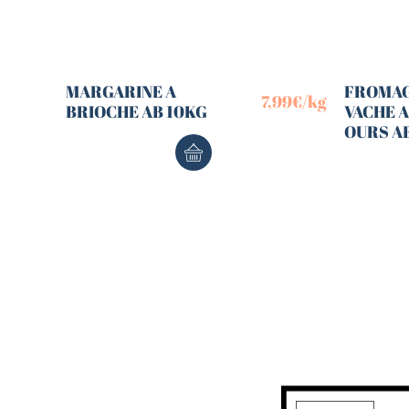
MARGARINE A
FROMAG
7,99
€
/kg
BRIOCHE AB 10KG
VACHE A
OURS A