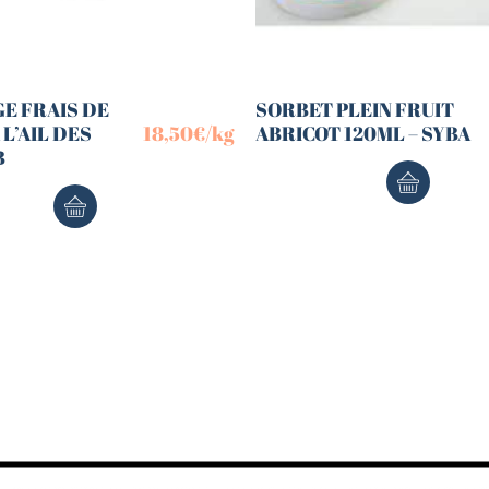
E FRAIS DE
SORBET PLEIN FRUIT
 L’AIL DES
18,50
€
/kg
ABRICOT 120ML – SYBA
B