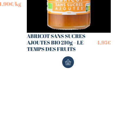
4,90
€
/kg
ABRICOT SANS SUCRES
AJOUTES BIO 210g – LE
4,95
€
TEMPS DES FRUITS