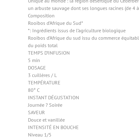
Unique au monde : la région désertique du Cederberg,
un arbuste sauvage dont ses longues racines (de 4 à
Composition
Rooïbos d’Afrique du Sud*
*: Ingrédients issus de l’agriculture biologique
Rooibos d’Afrique du sud issu du commerce équitable
du poids total
TEMPS D’INFUSION
5 min
DOSAGE
3 cuillères / L
TEMPÉRATURE
80° C
INSTANT DÉGUSTATION
Journée ? Soirée
SAVEUR
Douce et vanillée
INTENSITÉ EN BOUCHE
Niveau 1/5