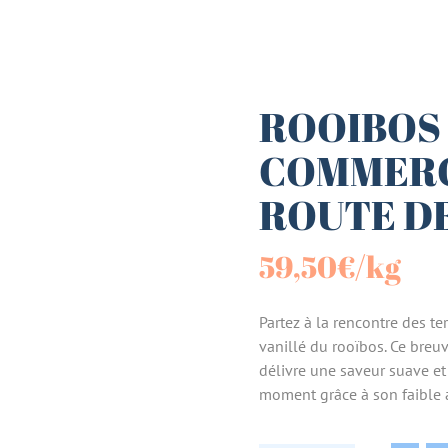
es (Paniers)
sucrées
ROOIBOS
COMMERC
terie
ROUTE D
tes
59,50
€
/kg
Partez à la rencontre des t
vanillé du rooïbos. Ce breu
délivre une saveur suave et
moment grâce à son faible 