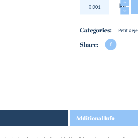
ROOIBOS NATURE A
kg
Categories:
Petit déj
Share:
Additional Info