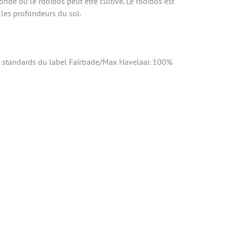
nde où le rooïbos peut être cultivé. Le rooïbos est
 les profondeurs du sol.
es standards du label Fairtrade/Max Havelaar. 100%