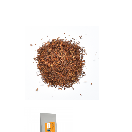
Librairie – Papeterie
Farines
Nos drôles
Fruits et légum
Nos quatre pattes
Gourmandises 
Petit déjeuner
Hygiène
Sans gluten
Légumineuses
Sucres
Librairie – Pape
Zéro déchets
Nos drôles
Nos quatre pat
Petit déjeuner
Sans gluten
Sucres
Zéro déchets