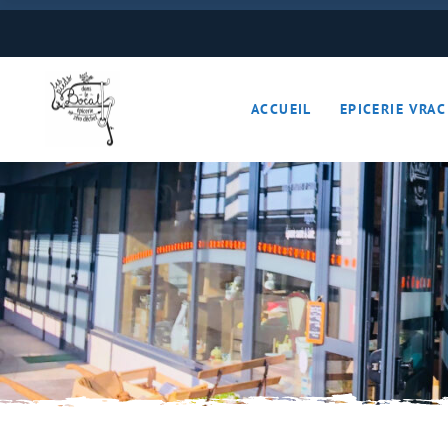
Boulangerie
Boissons
ACCUEIL
EPICERIE VRAC
Cave à vins – Bières 
Céréales – Graines – F
Conserves
Cosmétiques
Boulangerie
Crèmerie – Charcutail
Boissons
Epices et condiments
Cave à vins – B
Farines
Céréales – Grai
Fruits et légumes (Pan
Conserves
Gourmandises sucrée
Cosmétiques
Hygiène
Crèmerie – Char
Légumineuses
Epices et cond