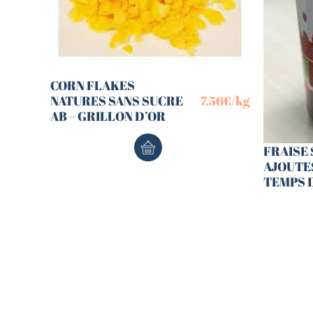
CORN FLAKES
NATURES SANS SUCRE
7,56
€
/kg
AB – GRILLON D’OR
FRAISE
AJOUTES
TEMPS 