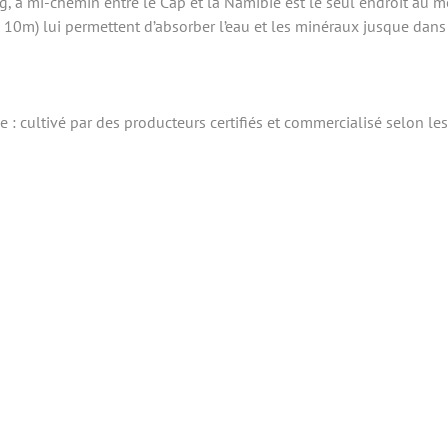
 à mi-chemin entre le Cap et la Namibie est le seul endroit au mo
 10m) lui permettent d’absorber l’eau et les minéraux jusque dans
 : cultivé par des producteurs certifiés et commercialisé selon l