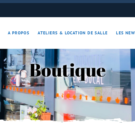
ON JOUE… ON S’DETEND !!
A PROPOS
ATELIERS & LOCATION DE SALLE
LES NEW
– Apérotime
ruits secs
Boutique
ON JOUE… ON S’DETEND !!
le
ières – Apérotime
nes – Fruits secs
iers)
s
cutaille
iments