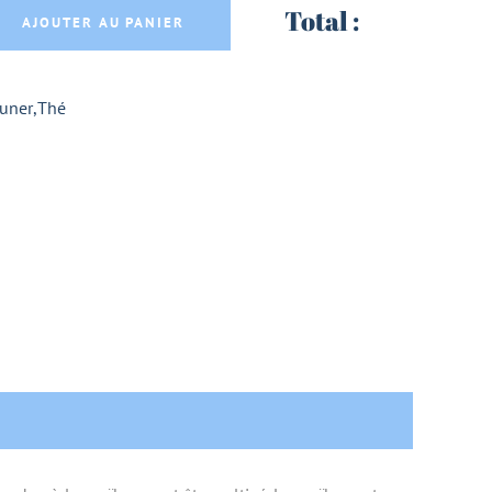
B COMMERCE EQUITABLE - LA ROUTE DES COM
Total :
AJOUTER AU PANIER
euner
,
Thé