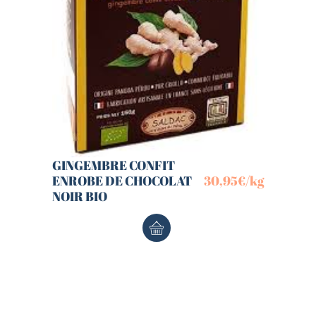
GINGEMBRE CONFIT
ENROBE DE CHOCOLAT
30,95
€
/kg
NOIR BIO