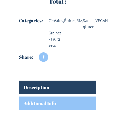
Total :
Categories:
Céréales
,
Épices
,
Riz
,
Sans
,
VEGAN
-
gluten
Graines
- Fruits
secs
Share:
Description
Additional Info