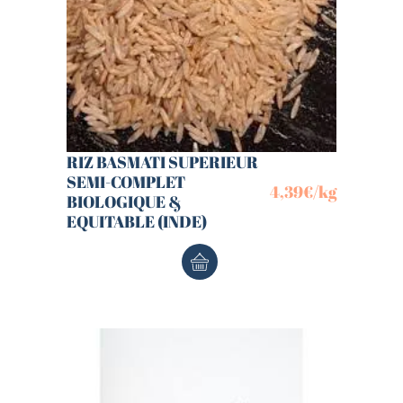
RIZ BASMATI SUPERIEUR
SEMI-COMPLET
4,39
€
/kg
BIOLOGIQUE &
EQUITABLE (INDE)