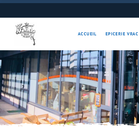
Boulangerie
Boissons
ACCUEIL
EPICERIE VRAC
Cave à vins – Bières 
Céréales – Graines – F
Conserves
Cosmétiques
Boulangerie
Crèmerie – Charcutail
Boissons
Epices et condiments
Cave à vins – B
Farines
Céréales – Grai
Fruits et légumes (Pan
Conserves
Gourmandises sucrée
Cosmétiques
Hygiène
Crèmerie – Char
Légumineuses
Epices et cond