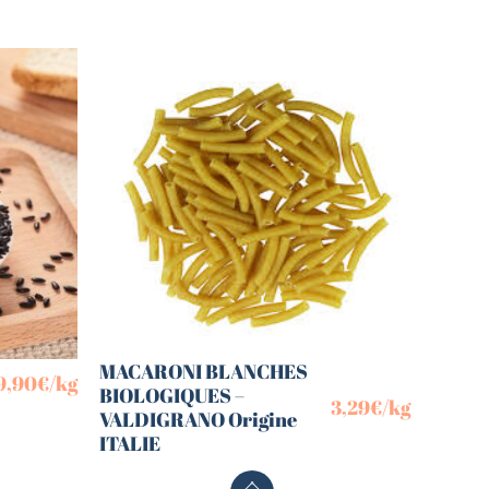
MACARONI BLANCHES
9,90
€
/kg
BIOLOGIQUES –
3,29
€
/kg
VALDIGRANO Origine
ITALIE