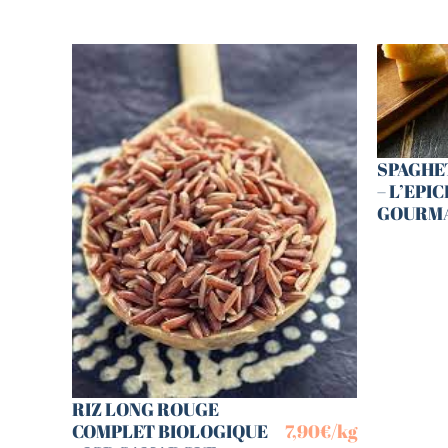
SPAGHE
– L’EPIC
GOURM
RIZ LONG ROUGE
COMPLET BIOLOGIQUE
7,90
€
/kg