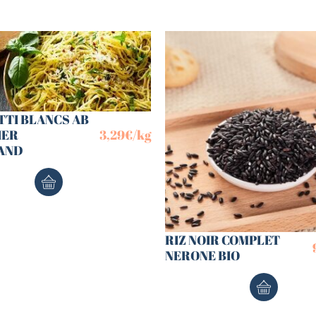
TTI BLANCS AB
IER
3,29
€
/kg
AND
RIZ NOIR COMPLET
NERONE BIO