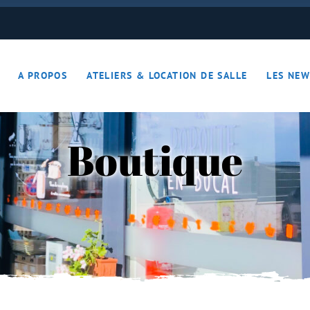
ON JOUE… ON S’DETEND !!
A PROPOS
ATELIERS & LOCATION DE SALLE
LES NEW
– Apérotime
ruits secs
Boutique
ON JOUE… ON S’DETEND !!
le
ières – Apérotime
nes – Fruits secs
iers)
s
cutaille
iments