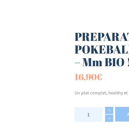
es (Paniers)
sucrées
PREPARA
POKEBAL
terie
– Mm BIO 
tes
16,90
€
Un plat complet, healthy e
PREPARATION POUR 