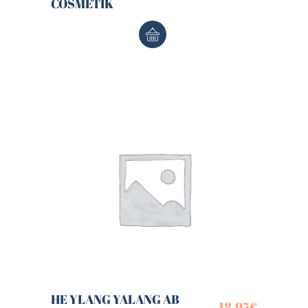
COSMETIK
HE YLANG YALANG AB
18,95
€