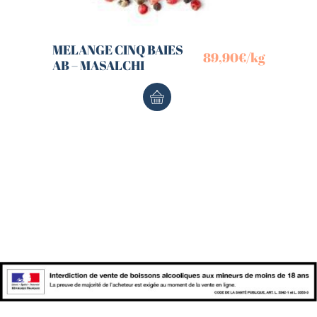
MELANGE CINQ BAIES
89,90
€
/kg
AB – MASALCHI