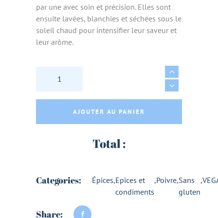
par une avec soin et précision. Elles sont
ensuite lavées, blanchies et séchées sous le
soleil chaud pour intensifier leur saveur et
leur arôme.
POIVRE DE KAMPOT ROUGE IGP BIO - SOULSP
AJOUTER AU PANIER
Total :
Categories:
Épices
,
Epices et
,
Poivre
,
Sans
,
VEG
condiments
gluten
Share: