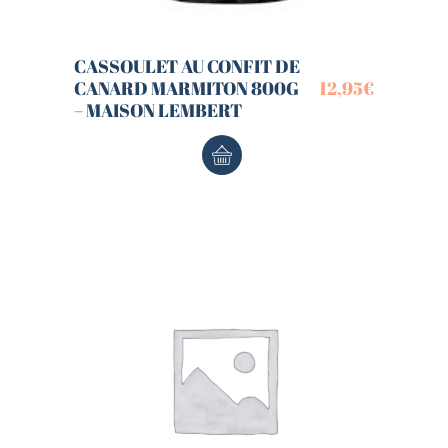
CASSOULET AU CONFIT DE
CANARD MARMITON 800G
12,95
€
– MAISON LEMBERT