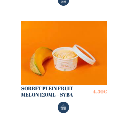
SORBET PLEIN FRUIT
4,50
€
MELON 120ML – SYBA