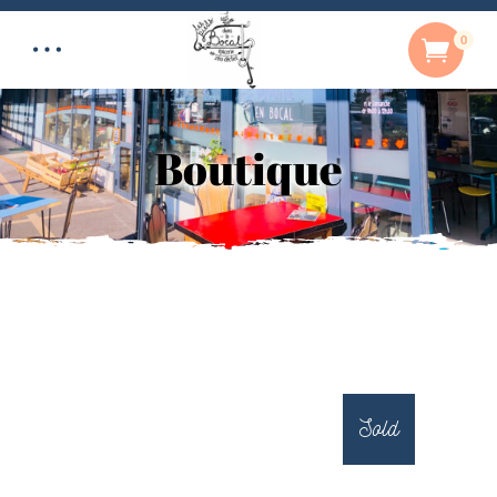
0
Boutique
Sold