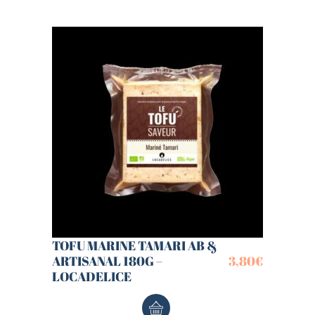
TOFU MARINE TAMARI AB &
ARTISANAL 180G –
3,80
€
LOCADELICE