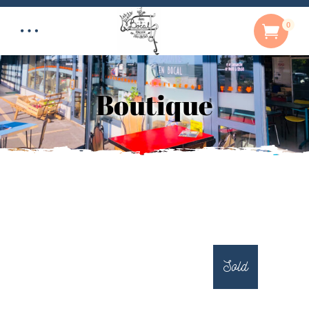
0
Boutique
Sold