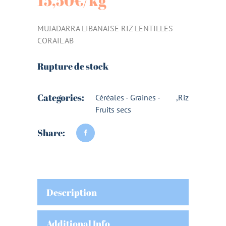
15,50
€
/kg
MUJADARRA LIBANAISE RIZ LENTILLES
CORAIL AB
Rupture de stock
Categories:
Céréales - Graines -
,
Riz
Fruits secs
Share:
Description
Additional Info