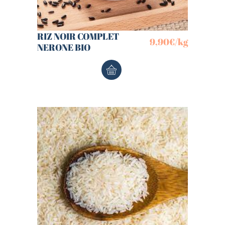
RIZ NOIR COMPLET
9,90
€
/kg
NERONE BIO