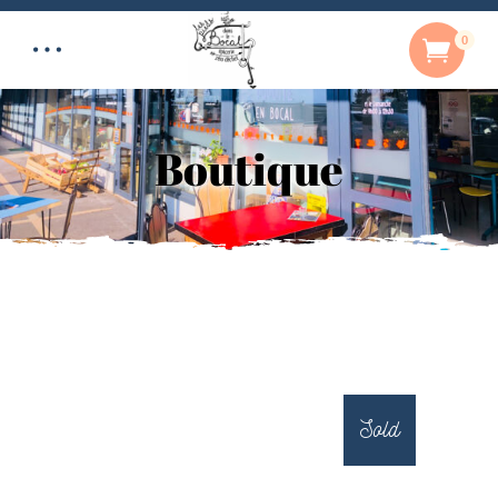
0
Boutique
Sold