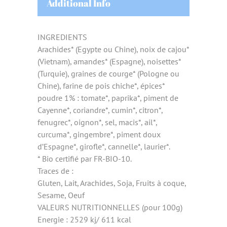
Additional Info
INGREDIENTS
Arachides* (Egypte ou Chine), noix de cajou*
(Vietnam), amandes* (Espagne), noisettes*
(Turquie), graines de courge* (Pologne ou
Chine), farine de pois chiche*, épices*
poudre 1% : tomate*, paprika*, piment de
Cayenne*, coriandre*, cumin*, citron*,
fenugrec*, oignon*, sel, macis*, ail*,
curcuma*, gingembre*, piment doux
d’Espagne*, girofle*, cannelle*, laurier*.
* Bio certifié par FR-BIO-10.
Traces de :
Gluten, Lait, Arachides, Soja, Fruits à coque,
Sesame, Oeuf
VALEURS NUTRITIONNELLES (pour 100g)
Energie : 2529 kj/ 611 kcal