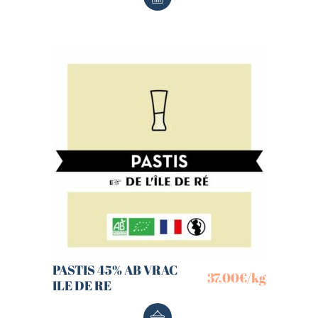
PASTIS 45% AB VRAC
37,00
€
/kg
ILE DE RE