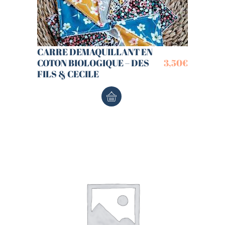
CARRE DEMAQUILLANT EN
COTON BIOLOGIQUE – DES
3,50
€
FILS & CECILE