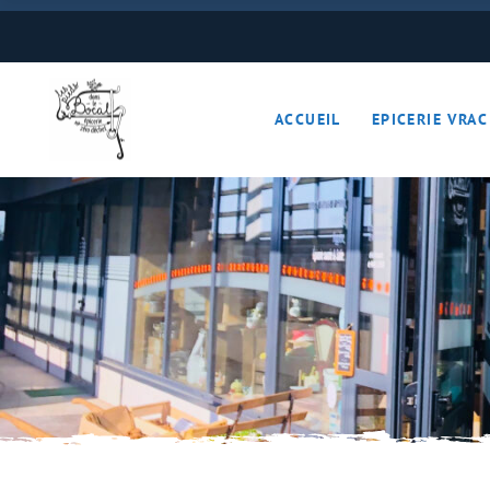
Boulangerie
Boissons
ACCUEIL
EPICERIE VRAC
Cave à vins – Bières 
Céréales – Graines – F
Conserves
Cosmétiques
Boulangerie
Crèmerie – Charcutail
Boissons
Epices et condiments
Cave à vins – B
Farines
Céréales – Grai
Fruits et légumes (Pan
Conserves
Gourmandises sucrée
Cosmétiques
Hygiène
Crèmerie – Char
Légumineuses
Epices et cond