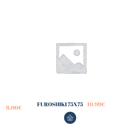
FUROSHIKI 75X75
10,99
€
8,00
€