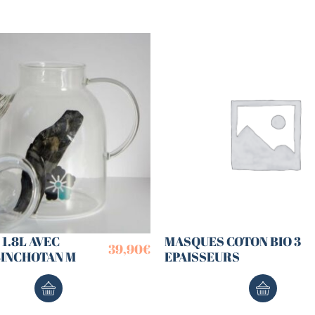
1.8L AVEC
MASQUES COTON BIO 3
39,90
€
BINCHOTAN M
EPAISSEURS