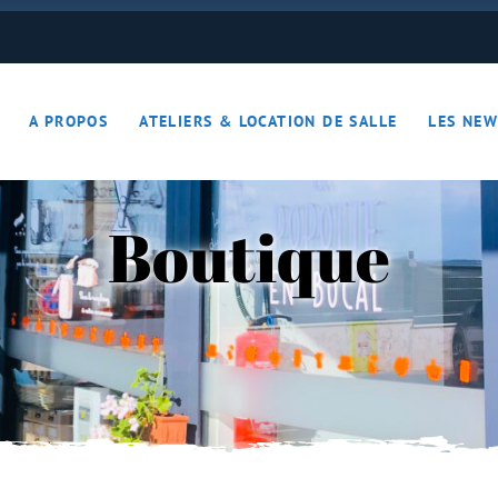
ON JOUE… ON S’DETEND !!
A PROPOS
ATELIERS & LOCATION DE SALLE
LES NEW
– Apérotime
ruits secs
Boutique
ON JOUE… ON S’DETEND !!
le
ières – Apérotime
nes – Fruits secs
iers)
s
cutaille
iments