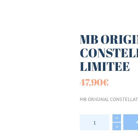
es (Paniers)
sucrées
MB ORIG
CONSTELL
terie
LIMITEE
tes
47,90
€
MB ORIGINAL CONSTELLAT
MB ORIGINAL CONST