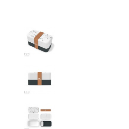
Librairie – Papeterie
Farines
Nos drôles
Fruits et légum
Nos quatre pattes
Gourmandises 
Petit déjeuner
Hygiène
Sans gluten
Légumineuses
Sucres
Librairie – Pape
Zéro déchets
Nos drôles
Nos quatre pat
Petit déjeuner
Sans gluten
Sucres
Zéro déchets