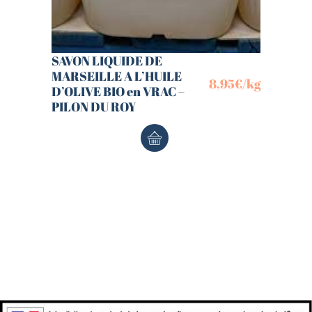
SAVON LIQUIDE DE
MARSEILLE A L’HUILE
8,95
€
/kg
D’OLIVE BIO en VRAC –
PILON DU ROY