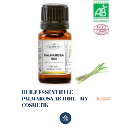
HUILE ESSENTIELLE
PALMAROSA AB 10ML – MY
6,55
€
COSMETIK