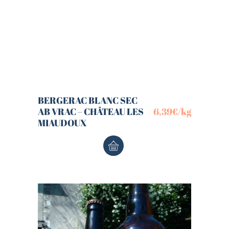
BERGERAC BLANC SEC
AB VRAC – CHÂTEAU LES
6,39
€
/kg
MIAUDOUX