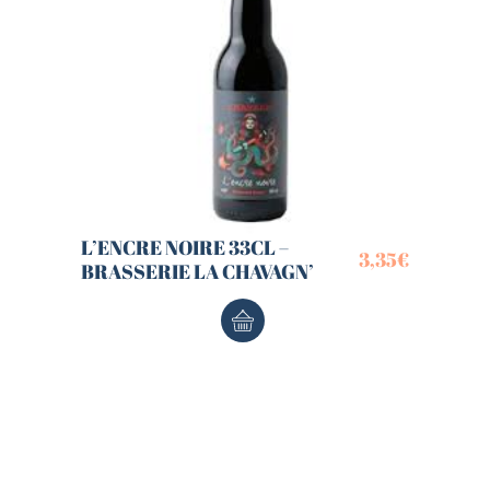
L’ENCRE NOIRE 33CL –
3,35
€
BRASSERIE LA CHAVAGN’