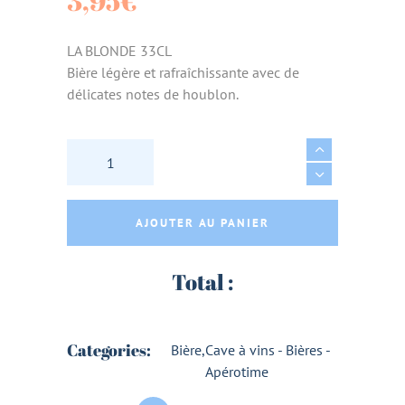
3,95
€
LA BLONDE 33CL
Bière légère et rafraîchissante avec de
délicates notes de houblon.
LA BLONDE AB 33CL - BRASSERIE LA NOVE (
AJOUTER AU PANIER
Total :
Categories:
Bière
,
Cave à vins - Bières -
Apérotime