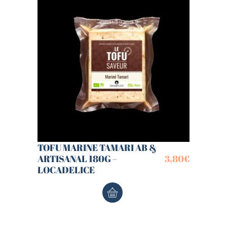
TOFU MARINE TAMARI AB &
ARTISANAL 180G –
3,80
€
LOCADELICE