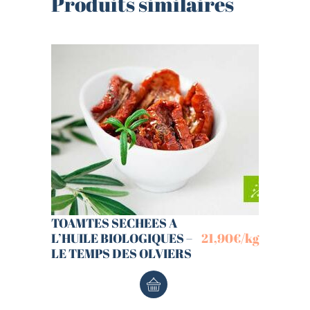
Produits similaires
TOAMTES SECHEES A
L’HUILE BIOLOGIQUES –
21,90
€
/kg
LE TEMPS DES OLVIERS