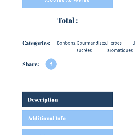
AJOUTER AU PANIER
Total :
Categories:
Bonbons
,
Gourmandises
,
Herbes
,
sucrées
aromatiques
Share:
Description
Additional Info