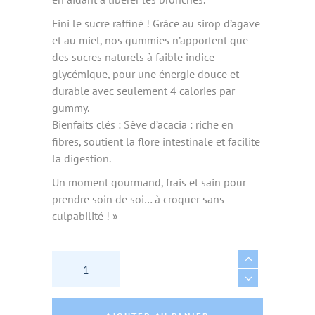
Fini le sucre raffiné ! Grâce au sirop d’agave
et au miel, nos gummies n’apportent que
des sucres naturels à faible indice
glycémique, pour une énergie douce et
durable avec seulement 4 calories par
gummy.
Bienfaits clés : Sève d’acacia : riche en
fibres, soutient la flore intestinale et facilite
la digestion.
Un moment gourmand, frais et sain pour
prendre soin de soi… à croquer sans
culpabilité ! »
GUMMIES SAINS & BIO MENTHE 35g - MEME q