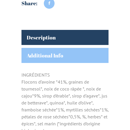
Share:
Description
Additional Info
INGRÉDIENTS
Flocons d’avoine *41%, graines de
tournesol*, noix de coco râpée *, noix de
cajou*9%, sirop d’érable*, sirop d’agave*, jus
de betterave*, quinoa*, huile d’olive*,
framboise séchée*1%, myrtilles séchées*1%,
pétales de rose séchées*0,5%, %, herbes* et
épices*, sel marin (*ingrédients d’origine