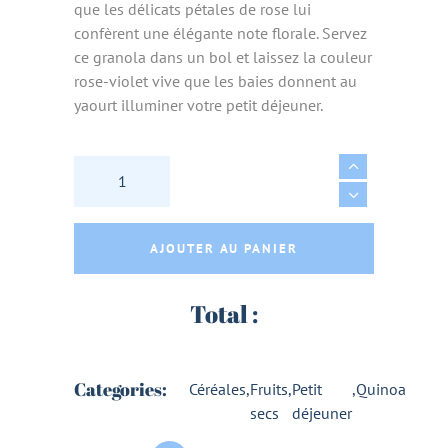
que les délicats pétales de rose lui
confèrent une élégante note florale. Servez
ce granola dans un bol et laissez la couleur
rose-violet vive que les baies donnent au
yaourt illuminer votre petit déjeuner.
GRANOLA ROSE BERRY BIO - SUPERSTORIES
AJOUTER AU PANIER
Total :
Categories:
Céréales
,
Fruits
,
Petit
,
Quinoa
secs
déjeuner