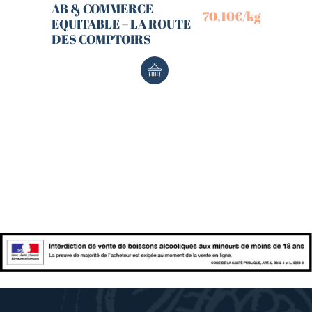
AB & COMMERCE
70,10
€
/kg
EQUITABLE – LA ROUTE
DES COMPTOIRS