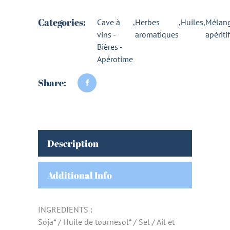
Categories:
Cave à
,
Herbes
,
Huiles
,
Mélan
vins -
aromatiques
apéritif
Bières -
Apérotime
Share:
Description
Additional Info
INGREDIENTS :
Soja* / Huile de tournesol* / Sel / Ail et