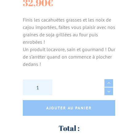
32,90
€
Finis les cacahuètes grasses et les noix de
cajou importées, faites vous plaisir avec nos
graines de soja grillées au four puis
enrobées !
Un produit locavore, sain et gourmand ! Dur
de s’arrêter quand on commence à piocher
dedans !
GRAINES DE SOJA GRILLEES AIL & FINES HE
AJOUTER AU PANIER
Total :