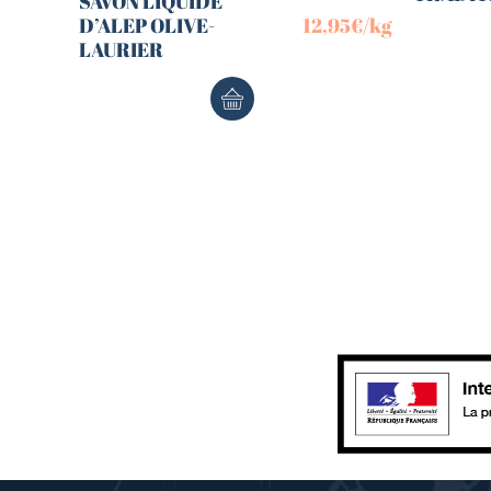
SAVON LIQUIDE
D’ALEP OLIVE-
12,95
€
/kg
LAURIER