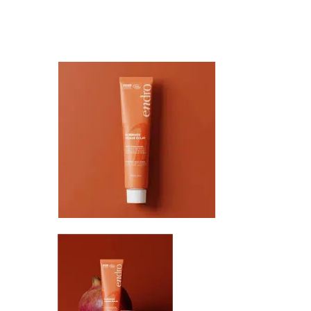
Librairie – Papeterie
Farines
Nos drôles
Fruits et légum
Nos quatre pattes
Gourmandises 
Petit déjeuner
Hygiène
Sans gluten
Légumineuses
Sucres
Librairie – Pape
Zéro déchets
Nos drôles
Nos quatre pat
Petit déjeuner
Sans gluten
Sucres
Zéro déchets