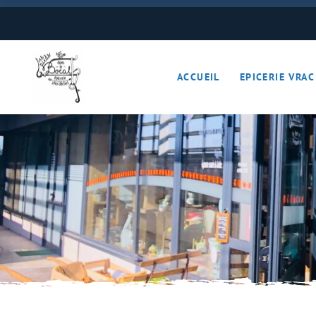
Boulangerie
Boissons
ACCUEIL
EPICERIE VRAC
Cave à vins – Bières 
Céréales – Graines – F
Conserves
Cosmétiques
Boulangerie
Crèmerie – Charcutail
Boissons
Epices et condiments
Cave à vins – B
Farines
Céréales – Grai
Fruits et légumes (Pan
Conserves
Gourmandises sucrée
Cosmétiques
Hygiène
Crèmerie – Char
Légumineuses
Epices et cond