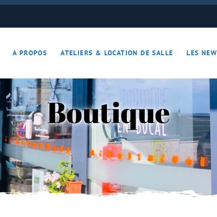
ON JOUE… ON S’DETEND !!
A PROPOS
ATELIERS & LOCATION DE SALLE
LES NEW
– Apérotime
ruits secs
Boutique
ON JOUE… ON S’DETEND !!
le
ières – Apérotime
nes – Fruits secs
iers)
s
cutaille
iments