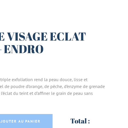
 VISAGE ECLAT
 – ENDRO
riple exfoliation rend la peau douce, lisse et
l de poudre d’orange, de pêche, d’enzyme de grenade
’éclat du teint et d’affiner le grain de peau sans
LAT BIO 75ml - ENDRO quantity
Total :
AJOUTER AU PANIER