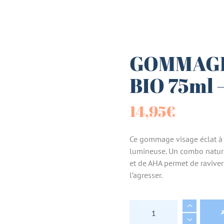
es (Paniers)
sucrées
GOMMAGE
BIO 75ml
terie
14,95
€
tes
Ce gommage visage éclat à t
lumineuse. Un combo nature
et de AHA permet de raviver l
l’agresser.
GOMMAGE VISAGE EC