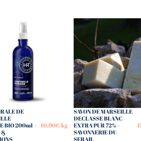
ORALE DE
SAVON DE MARSEILLE
LLE
DECLASSE BLANC
 BIO 200ml –
10,90
€
/kg
EXTRA PUR 72% –
1
 &
SAVONNERIE DU
IONS
SERAIL