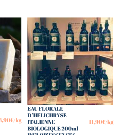
EAU FLORALE
D’HELICHRYSE
3,90
€
/kg
ITALIENNE
11,90
€
/kg
BIOLOGIQUE 200ml –