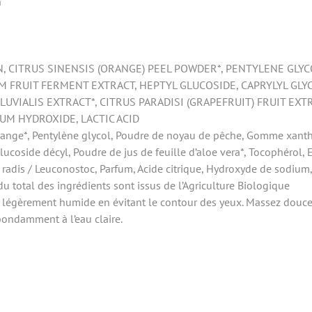
n
IN, CITRUS SINENSIS (ORANGE) PEEL POWDER*, PENTYLENE GLY
FRUIT FERMENT EXTRACT, HEPTYL GLUCOSIDE, CAPRYLYL GLYC
UVIALIS EXTRACT*, CITRUS PARADISI (GRAPEFRUIT) FRUIT E
IUM HYDROXIDE, LACTIC ACID
orange*, Pentylène glycol, Poudre de noyau de pêche, Gomme xantha
lucoside décyl, Poudre de jus de feuille d’aloe vera*, Tocophérol, E
radis / Leuconostoc, Parfum, Acide citrique, Hydroxyde de sodium, 
du total des ingrédients sont issus de l’Agriculture Biologique
u légèrement humide en évitant le contour des yeux. Massez douc
abondamment à l’eau claire.