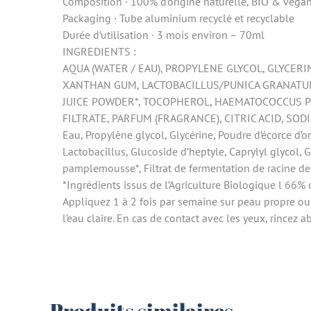
Composition · 100% d’origine naturelle, BIO & véga
Packaging · Tube aluminium recyclé et recyclable
Durée d’utilisation · 3 mois environ – 70ml
INGREDIENTS :
AQUA (WATER / EAU), PROPYLENE GLYCOL, GLYCER
XANTHAN GUM, LACTOBACILLUS/PUNICA GRANATUM 
JUICE POWDER*, TOCOPHEROL, HAEMATOCOCCUS PL
FILTRATE, PARFUM (FRAGRANCE), CITRIC ACID, SOD
Eau, Propylène glycol, Glycérine, Poudre d’écorce d’
Lactobacillus, Glucoside d’heptyle, Caprylyl glycol, G
pamplemousse*, Filtrat de fermentation de racine de 
*Ingrédients issus de l’Agriculture Biologique l 66% 
Appliquez 1 à 2 fois par semaine sur peau propre o
l’eau claire. En cas de contact avec les yeux, rincez 
Produits similaires