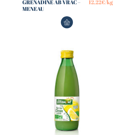
GRENADINE AB VRAC –
12,22
€
/kg
MENEAU