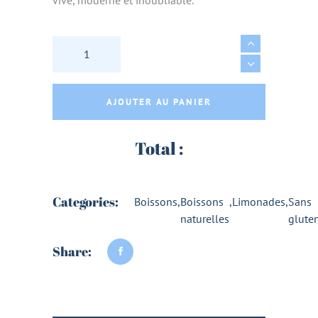
vive, moderne et inoubliable.
GINGER BEER BIO 75cl - GINGEUR quantity
AJOUTER AU PANIER
Total :
Categories:
Boissons
,
Boissons
,
Limonades
,
Sans
naturelles
glute
Share: